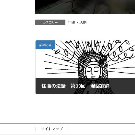
行事・活動
カテゴリー
前の記事
住職の法話 第33回 涅槃寂静
2026年6月1日
サイトマップ