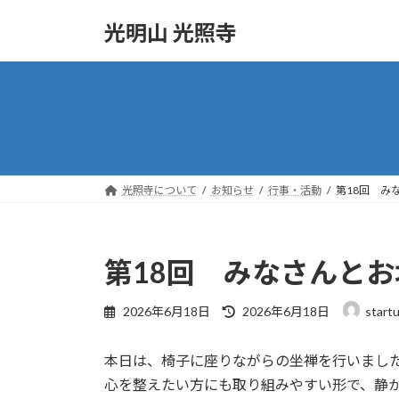
コ
ナ
光明山 光照寺
ン
ビ
テ
ゲ
ン
ー
ツ
シ
へ
ョ
ス
ン
キ
に
ッ
移
光照寺について
お知らせ
行事・活動
第18回 み
プ
動
第18回 みなさんと
最
2026年6月18日
2026年6月18日
start
終
更
本日は、椅子に座りながらの坐禅を行いまし
新
日
心を整えたい方にも取り組みやすい形で、静
時